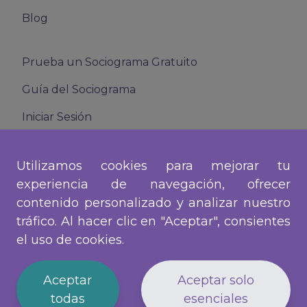
Blog
Prueba un Sociograma Gratuito
Guía del Sociograma
Iniciar Sesión
Agenda una reunión
Utilizamos cookies para mejorar tu
Síguenos en nuestras redes!
experiencia de navegación, ofrecer
contenido personalizado y analizar nuestro
tráfico. Al hacer clic en "Aceptar", consientes
el uso de cookies.
© PIPOLL TECHNOLOGIES SPA · RUT 77.355.388-2 ·
Todos los derechos reservados.
·
Términos y Condiciones
Aceptar
Aceptar solo
todas
esenciales